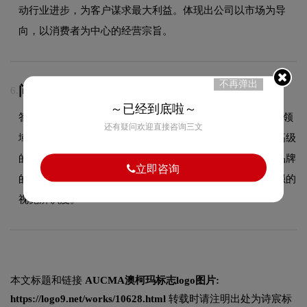
动行业进步，为客户谋求最大利益。体现出公司以市场为导
向，以消费者为中心的经营宗旨。
不再弹出
问：AUCMAlogo采用什么颜色搭配？
6.
～已经到底啦～
答：AUCMA品牌整体使用的色彩方案充分契合了其在品牌领
还有疑问欢迎直接咨询三文
域的品牌定位，以低饱和度的莫兰迪色调为主，传递淡雅高级
的品牌气质，契合品质消费定位。这种色彩选择既传递了品牌
立即咨询
的简约设计美学，又能有效吸引目标受众，使标志具有较强的
视觉辨识度。
本文标题和链接
AUCMA澳柯玛标志logo图片:
https://logo9.net/works/10628.html
转载时请注明出处为诗宸标