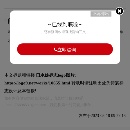
不再弹出
问：LOGO设计交付哪些文件？
6.
～已经到底啦～
答：交付文件包含JPG、PDF、AI、PNG等多种格式的源文件
还有疑问欢迎直接咨询三文
和展示文件，满足您在不同场景的使用需求。
立即咨询
本文标题和链接
口水娃标志logo图片:
https://logo9.net/works/10655.html
转载时请注明出处为诗宸标
志设计及本链接!
如有内容侵犯您的合法权益，请及时与我们联系
Email:75696531@qq.com，我们将第一时间安排删除。
发布于2023-03-18 09:27:18