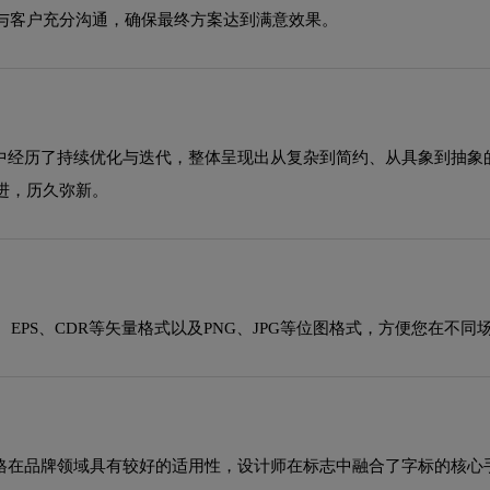
与客户充分沟通，确保最终方案达到满意效果。
程中经历了持续优化与迭代，整体呈现出从复杂到简约、从具象到抽
进，历久弥新。
EPS、CDR等矢量格式以及PNG、JPG等位图格式，方便您在不同
风格在品牌领域具有较好的适用性，设计师在标志中融合了字标的核