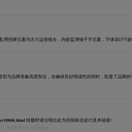
素;用招牌元素与古六边形组合，内嵌盐津铺子字元素，字体设计巧妙
造型与品牌形象高度契合，在确保良好阅读性的同时，彰显了品牌的
ks/10666.html
转载时请注明出处为诗宸标志设计及本链接!
.com，我们将第一时间安排删除。