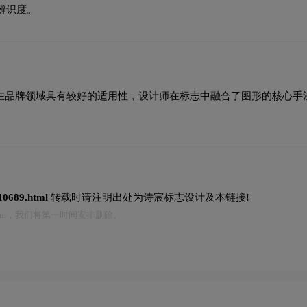
辨识度。
格在品牌领域具有较好的适用性，设计师在标志中融合了图形的核心
/10689.html
转载时请注明出处为诗宸标志设计及本链接!
.com，我们将第一时间安排删除。