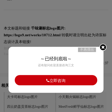
本文标题和链接
千味涮标志logo图片:
https://logo9.net/works/10712.html
转载时请注明出处为诗宸标
志设计及本链接!
如有内容侵犯您的合法权益，请及时与我们联系
不再弹出
Email:75696531@qq.com，我们将第一时间安排删除。
～已经到底啦～
发布于2023-03-30 08:28:37
还有疑问欢迎直接咨询三文
立即咨询
相关文章推荐
大卡司标志logo图片
小天鹅火锅标志logo图片
四云奶盖贡茶标志logo图片
MeetFresh鲜芋仙标志logo图片