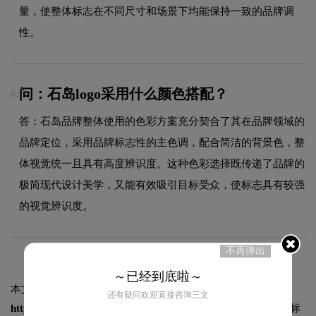
量，使整体标志在不同尺寸和场景下均能保持一致的品牌调
性。
问：石岛logo采用什么颜色搭配？
6.
答：石岛品牌整体使用的色彩方案充分契合了其在品牌领域的
品牌定位，采用品牌标志性的主色调，配合简洁的背景色，整
体视觉统一且具有高度辨识度。这种色彩选择既传递了品牌的
极简现代设计美学，又能有效吸引目标受众，使标志具有较强
的视觉辨识度。
不再弹出
～已经到底啦～
本文标题和链接
石岛标志logo图片:
还有疑问欢迎直接咨询三文
https://logo9.net/works/10737.html
转载时请注明出处为诗宸标