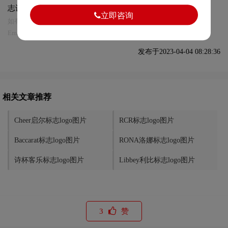
志设计及本链接!
立即咨询
如有内容侵犯您的合法权益，请及时与我们联系
Email:75696531@qq.com，我们将第一时间安排删除。
发布于2023-04-04 08:28:36
相关文章推荐
Cheer启尔标志logo图片
RCR标志logo图片
Baccarat标志logo图片
RONA洛娜标志logo图片
诗杯客乐标志logo图片
Libbey利比标志logo图片
3
赞