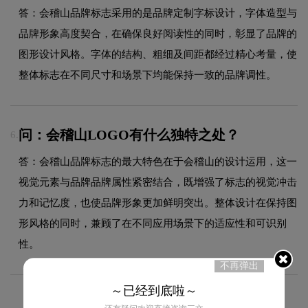
答：会稽山品牌标志采用的是品牌定制字标设计，字体造型与
品牌形象高度契合，在确保良好阅读性的同时，彰显了品牌的
图形设计风格。字体的结构、粗细及间距都经过精心考量，使
整体标志在不同尺寸和场景下均能保持一致的品牌调性。
问：会稽山LOGO有什么独特之处？
6.
答：会稽山品牌标志的最大特色在于会稽山的设计运用，这一
视觉元素与品牌品牌属性紧密结合，既增强了标志的视觉冲击
力和记忆度，也使品牌形象更加鲜明突出。整体设计在保持图
形风格的同时，兼顾了在不同应用场景下的适应性和可识别
性。
不再弹出
～已经到底啦～