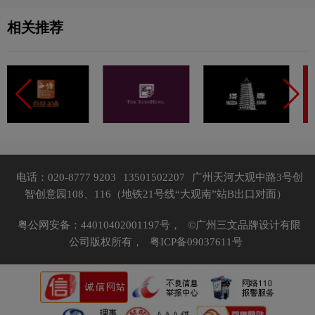
相关推荐
电话：020-8777 9203
13501502207
广州天河大观中路3号创
智创意园108、116（地铁21号线“大观南”站B出口对面）
粤公网安备：44010402001197号，
©广州三文品牌设计有限
公司版权所有，
粤ICP备09037611号