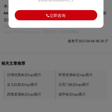
还有疑问欢迎直接咨询三文
本文标题和链接
会稽山标志logo图片:
https://logo9.net/works/10747.html
转载时请注明出处为诗宸标
立即咨询
志设计及本链接!
如有内容侵犯您的合法权益，请及时与我们联系
Email:75696531@qq.com，我们将第一时间安排删除。
发布于2023-04-06 08:28:37
相关文章推荐
沙洲优黄标志logo图片
即墨老酒标志logo图片
女儿红标志logo图片
石库门标志logo图片
西塘老酒标志logo图片
咸亨标志logo图片