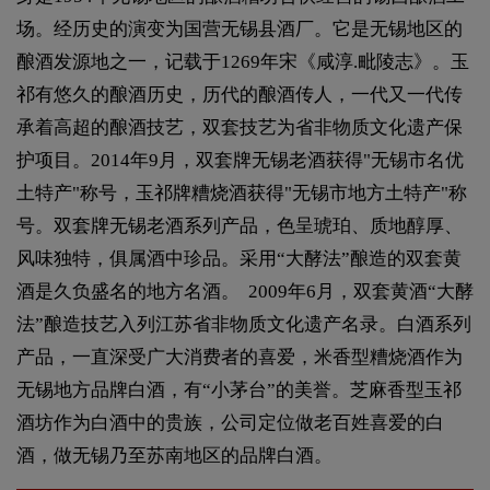
场。经历史的演变为国营无锡县酒厂。它是无锡地区的
酿酒发源地之一，记载于1269年宋《咸淳.毗陵志》。玉
祁有悠久的酿酒历史，历代的酿酒传人，一代又一代传
承着高超的酿酒技艺，双套技艺为省非物质文化遗产保
护项目。2014年9月，双套牌无锡老酒获得"无锡市名优
土特产"称号，玉祁牌糟烧酒获得"无锡市地方土特产"称
号。双套牌无锡老酒系列产品，色呈琥珀、质地醇厚、
风味独特，俱属酒中珍品。采用“大酵法”酿造的双套黄
酒是久负盛名的地方名酒。 2009年6月，双套黄酒“大酵
法”酿造技艺入列江苏省非物质文化遗产名录。白酒系列
产品，一直深受广大消费者的喜爱，米香型糟烧酒作为
无锡地方品牌白酒，有“小茅台”的美誉。芝麻香型玉祁
酒坊作为白酒中的贵族，公司定位做老百姓喜爱的白
酒，做无锡乃至苏南地区的品牌白酒。