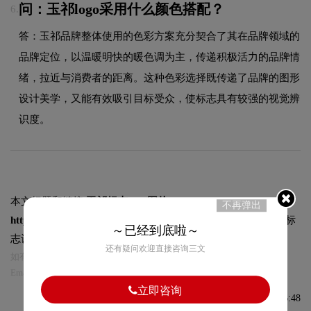
问：玉祁logo采用什么颜色搭配？
6.
答：玉祁品牌整体使用的色彩方案充分契合了其在品牌领域的
品牌定位，以温暖明快的暖色调为主，传递积极活力的品牌情
绪，拉近与消费者的距离。这种色彩选择既传递了品牌的图形
设计美学，又能有效吸引目标受众，使标志具有较强的视觉辨
识度。
本文标题和链接
玉祁标志logo图片:
不再弹出
https://logo9.net/works/10753.html
转载时请注明出处为诗宸标
～已经到底啦～
志设计及本链接!
还有疑问欢迎直接咨询三文
如有内容侵犯您的合法权益，请及时与我们联系
Email:75696531@qq.com，我们将第一时间安排删除。
立即咨询
发布于2023-04-07 08:36:48