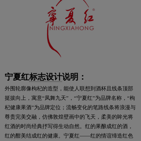
宁夏红
标志设计
说明：
外围轮廓像枸杞的造型，能使人联想到酒杯且线条顶部
挺拔向上，寓意“凤舞九天”，“宁夏红”为品牌名称，“枸
杞健康果酒”为品牌定位；流畅变化的笔路线条将浪漫与
尊贵完美交融，仿佛敦煌壁画中的飞天，柔美的眸光将
红酒的时尚经典抒写得生动自然。红的果酿成红的酒，
红的酣美结成红的健康。宁夏红——红的情谊缔造红色