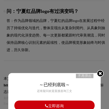
问：宁夏红品牌logo有过演变吗？
6.
答：作为品牌领域的品牌，宁夏红的品牌logo在发展过程中经
历了持续优化与迭代，整体呈现出从复杂到简约、从具象到抽
象的现代化演变趋势。每一次更新都紧跟时代审美潮流，同时
保持品牌核心识别元素的延续性，使品牌视觉形象始终与时俱
进，历久弥新。
不再弹出
本文标题和链接
宁夏红标志logo图片:
～已经到底啦～
https://logo9.net/works/10760.html
转载时请注明出处为诗宸标
还有疑问欢迎直接咨询三文
志设计及本链接!
如有内容侵犯您的合法权益，请及时与我们联系
Email:75696531@qq.com，我们将第一时间安排删除。
立即咨询