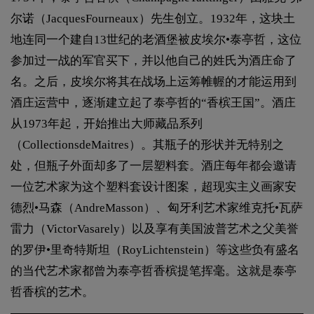
尔诺（JacquesFourneaux）先生创立。1932年，这块土
地连同一个建自13世纪的老酒堡被皮埃尔•泰亭哲，这位
参加过一战的军官买下，并以他自己的姓氏为酒庄命了
名。之后，皮埃尔将其在战场上运筹帷幄的才能运用到
酒庄运营中，逐渐建立起了泰亭哲的“香槟王国”。酒庄
从1973年起，开始推出大师藏品系列
（CollectionsdeMaitres）。其瓶子的形状并无特别之
处，但瓶子外面却多了一层塑料套。酒庄每年都会邀请
一位艺术家为这个塑料套设计图案，超现实主义画家安
德烈•马森（AndreMasson）、匈牙利艺术家维克托•瓦萨
雷力（VictorVasarely）以及享有美国波普艺术之父美誉
的罗伊•里奇特斯坦（RoyLichtenstein）等这些负有盛名
的当代艺术家都曾为泰亭哲香槟提笔挥毫。这就是泰亭
哲香槟的艺术。