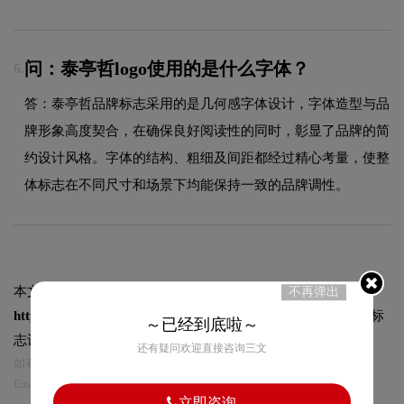
问：泰亭哲logo使用的是什么字体？
6.
答：泰亭哲品牌标志采用的是几何感字体设计，字体造型与品
牌形象高度契合，在确保良好阅读性的同时，彰显了品牌的简
约设计风格。字体的结构、粗细及间距都经过精心考量，使整
体标志在不同尺寸和场景下均能保持一致的品牌调性。
本文标题和链接
泰亭哲标志logo图片:
不再弹出
https://logo9.net/works/10769.html
转载时请注明出处为诗宸标
～已经到底啦～
志设计及本链接!
还有疑问欢迎直接咨询三文
如有内容侵犯您的合法权益，请及时与我们联系
Email:75696531@qq.com，我们将第一时间安排删除。
立即咨询