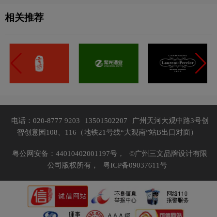
相关推荐
电话：020-8777 9203
13501502207
广州天河大观中路3号创
智创意园108、116（地铁21号线“大观南”站B出口对面）
粤公网安备：44010402001197号，
©广州三文品牌设计有限
公司版权所有，
粤ICP备09037611号