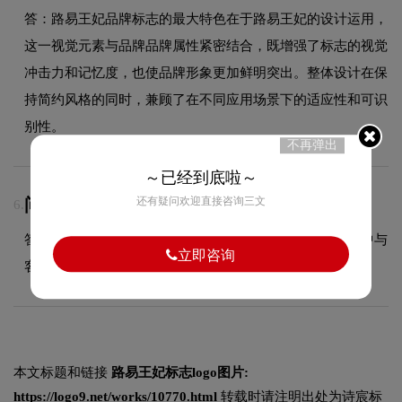
答：路易王妃品牌标志的最大特色在于路易王妃的设计运用，
这一视觉元素与品牌品牌属性紧密结合，既增强了标志的视觉
冲击力和记忆度，也使品牌形象更加鲜明突出。整体设计在保
持简约风格的同时，兼顾了在不同应用场景下的适应性和可识
别性。
不再弹出
～已经到底啦～
还有疑问欢迎直接咨询三文
问：LOGO设计包含几次免费修改？
6.
答：具体修改次数依据合同约定执行，我们会在设计过程中与
立即咨询
客户充分沟通，确保最终方案达到满意效果。
本文标题和链接
路易王妃标志logo图片:
https://logo9.net/works/10770.html
转载时请注明出处为诗宸标