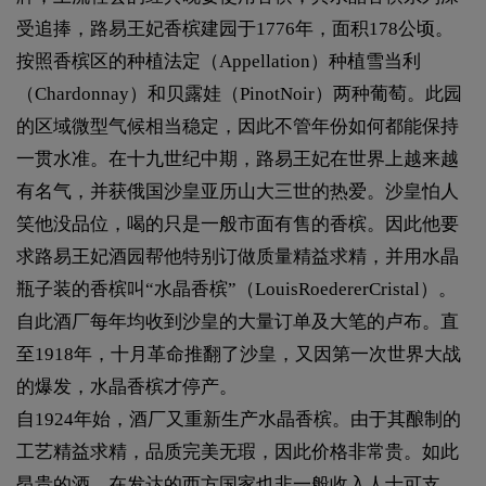
受追捧，路易王妃香槟 建园于1776年，面积178公顷。
按照香槟区的种植法定（Appellation）种植雪当利
（Chardonnay）和贝露娃（PinotNoir）两种葡萄。此园
的区域微型气候相当稳定，因此不管年份如何都能保持
一贯水准。在十九世纪中期，路易王妃在世界上越来越
有名气，并获俄国沙皇亚历山大三世的热爱。沙皇怕人
笑他没品位，喝的只是一般市面有售的香槟。因此他要
求路易王妃酒园帮他特别订做质量精益求精，并用水晶
瓶子装的香槟叫“水晶香槟”（LouisRoedererCristal）。
自此酒厂每年均收到沙皇的大量订单及大笔的卢布。直
至1918年，十月革命推翻了沙皇，又因第一次世界大战
的爆发，水晶香槟才停产。
自1924年始，酒厂又重新生产水晶香槟。由于其酿制的
工艺精益求精，品质完美无瑕，因此价格非常贵。如此
昂贵的酒，在发达的西方国家也非一般收入人士可支