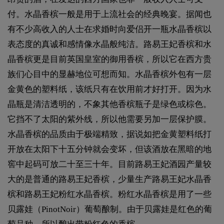
付。水晶香槟一般是用于上流社会的经典晚宴。据闻也
有不少高收入的人士在求婚时向爱侣开一瓶水晶香槟以
表态度的真诚和感情像水晶般纯洁。路易王妃香槟和水
晶香槟更是目前英国皇室的御用香槟，所以它在西方贵
族们心目中的显赫地位可想而知。水晶香槟外包有一层
金黄色的塑料纸，该纸只有在饮用前才好打开。因为水
晶瓶是清洁透明的，不象其他香槟瓶子是绿色或棕色。
它挡不了太阳的紫外线，所以他需要另加一层保护膜。
水晶香槟的品质由于极端精致，据说如把金黄塑料纸打
开放在太阳下十五分钟就会变坏，但该酒放在黑暗的地
窖中起码可放二十至三十年。目前路易王妃酒园产量较
大的是普通的路易王妃香槟，少量生产路易王妃水晶香
槟和路易王妃粉红水晶香槟。粉红水晶香槟是用了一些
贝露娃（PinotNoir）葡萄酿制。由于贝露娃是红色的葡