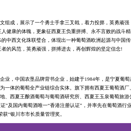
ING英文组成，展示了一个勇士手拿三叉戟，着力投掷，英勇顽
王人健康的体魄，更象征西夏王负重拼搏、永不言败的战斗精
ING的中西文化珠联璧合，体现出一种葡萄酒欧洲起源与中
王者的风范，英勇顽强，拼搏进去，再创辉煌的坚定信念!
企业，中国农垦品牌背书企业，始建于1984年，是宁夏葡
为一体的葡萄全产业链综合实体。旗下拥有西夏王葡萄酒厂
地、西夏王酿酒葡萄与葡萄酒研究所、西夏王玉泉葡萄旅游
检测认证”及国内葡萄酒唯一“香港注册认证”，并率先在葡萄
月荣获“银川市市长质量管理奖。