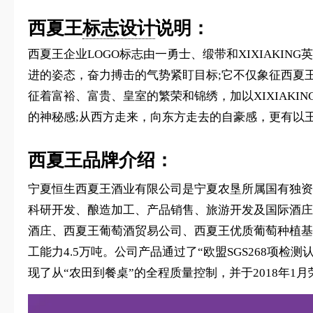
西夏王
标志设计
说明：
西夏王企业LOGO标志由一勇士、缎带和XIXIAK
进的姿态，奋力搏击的气势紧盯目标;它不仅象征西夏
征着富裕、富贵、皇室的繁荣和锦绣，加以XIXIAK
的神秘感;从西方走来，向东方走去的自豪感，更有以
西夏王品牌介绍：
宁夏恒生西夏王酒业有限公司是宁夏农垦所属国有独资
科研开发、酿造加工、产品销售、旅游开发及国际酒庄
酒庄、西夏王葡萄酒贸易公司、西夏王优质葡萄种植基
工能力4.5万吨。公司产品通过了“欧盟SGS268项
现了从“农田到餐桌”的全程质量控制，并于2018年1