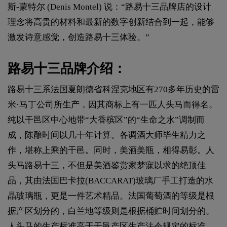
斯-蒙特尔 (Denis Montel) 说：“路易十三品牌店的设计
理念将高贵的材料和最新的数字创新结合到一起，能够
激发诗意感觉，创造路易十三体验。”
路易十三品牌介绍：
路易十三系法国夏朗德省科涅克地区有270多年历史的雷
米·马丁公司所生产，因其商标上有一匹人头马而得名。
纯以干邑区中心地带“大香槟区”的“生命之水”调制而
成，陈酿时间以几十年计算。各调酒大师毕生精力之
作，堪称上乘的干邑。同时，美酒美瓶，相得易彰。人
头马路易十三，不但是美酒鉴赏家梦寐以求的绝顶佳
品，其由法国巴卡拉(BACCARAT)玻璃厂手工打造的水
晶玻璃瓶，更是一件艺术精品。法国葡萄酒的等级是根
据产区划分的，白兰地等级则是根据桶贮时间划分的。
人头马的生产标准高于干邑产区生产法令规定的标准，