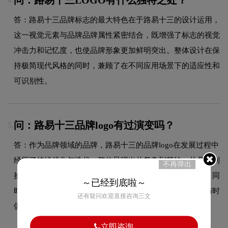
答：路易十三品牌标志的最大特色在于路易十三的设计运用，
这一视觉元素与品牌品牌属性紧密结合，既增强了标志的视觉
冲击力和记忆度，也使品牌形象更加鲜明突出。整体设计在保
持极简现代风格的同时，兼顾了在不同应用场景下的适应性和
可识别性。
问：路易十三品牌logo有过演变吗？
5.
答：作为品牌领域的品牌，路易十三的品牌logo在发展过程中
经历了持续优化与迭代，整体呈现出从复杂到简约、从具象到
不再弹出
抽象的现代化演变趋势。每一次更新都紧跟时代审美潮流，同
～已经到底啦～
时保持品牌核心识别元素的延续性，使品牌视觉形象始终与时
还有疑问欢迎直接咨询三文
俱进，历久弥新。
立即咨询