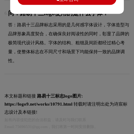
问：路易十三logo使用的是什么字体？
6.
答：路易十三品牌标志采用的是几何感字体设计，字体造型与
品牌形象高度契合，在确保良好阅读性的同时，彰显了品牌的
极简现代设计风格。字体的结构、粗细及间距都经过精心考
量，使整体标志在不同尺寸和场景下均能保持一致的品牌调
性。
本文标题和链接
路易十三标志logo图片:
https://logo9.net/works/10791.html
转载时请注明出处为诗宸标
志设计及本链接!
如有内容侵犯您的合法权益，请及时与我们联系
Email:75696531@qq.com，我们将第一时间安排删除。