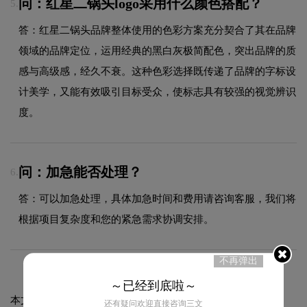
问：红星二锅头logo采用什么颜色搭配？
5.
答：红星二锅头品牌整体使用的色彩方案充分契合了其在品牌
领域的品牌定位，运用经典的黑白灰极简配色，突出品牌的质
感与高级感，经久不衰。这种色彩选择既传递了品牌的字标设
计美学，又能有效吸引目标受众，使标志具有较强的视觉辨识
度。
问：加急能否处理？
6.
答：可以加急处理，具体加急时间和费用请咨询客服，我们将
根据项目复杂度和您的紧急需求协调安排。
不再弹出
～已经到底啦～
本文标题和链接
红星二锅头标志logo图片:
还有疑问欢迎直接咨询三文