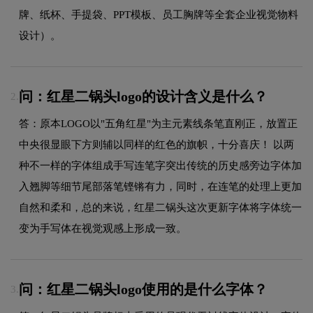
牌、纸杯、手提袋、PPT模板、员工胸牌等全套企业视觉物料
设计）。
问：红星二锅头logo的设计含义是什么？
2.
答：原本LOGO以"五角红星"为主元素线条笔直刚正，放置正
中央很显眼下方则辅以同样的红色的旗帜，十分喜庆！ 以两
种不一样的字体组成手写连笔字突出传统的历史感旁边字体加
入翘脚等细节尾部落笔铿锵有力，同时，在连笔的处理上更加
自然和柔和，总的来说，红星二锅头这次更新字体将字体统一
变为手写体在视觉观感上形成一致。
问：红星二锅头logo使用的是什么字体？
3.