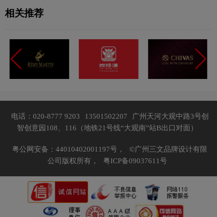
相关推荐
电话：020-8777 9203
13501502207
广州天河大观中路3号创
智创意园108、116（地铁21号线“大观南”站B出口对面）
粤公网安备：44010402001197号，
©广州三文品牌设计有限
公司版权所有，
粤ICP备09037611号