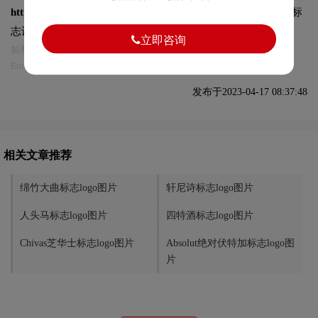
https://logo9.net/works/10803.html
转载时请注明出处为诗宸标
志设计及本链接!
立即咨询
如有内容侵犯您的合法权益，请及时与我们联系
Email:75696531@qq.com，我们将第一时间安排删除。
发布于2023-04-17 08:37:48
相关文章推荐
绵竹大曲标志logo图片
轩尼诗标志logo图片
人头马标志logo图片
四特酒标志logo图片
Chivas芝华士标志logo图片
Absolut绝对伏特加标志logo图
片