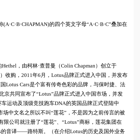
B·CHAPMAN)的四个英文字母“A·C·B·C”叠加在
。
hel，由柯林·查普曼（Colin Chapman）创立于
）收购，2011年6月，Lotus品牌正式进入中国，并发布
国Lotus Cars是个富有传奇色彩的品牌，与保时捷、法
在北京共同宣布了“Lotus”品牌正式进入中国市场，并发
了赛车运动及顶级竞技跑车DNA的英国品牌正式登陆中
入中国市场中文名之所以不叫“莲花”，不是因为之前传言的被
公司就注册了“莲花”、“Lotus”商标，莲花集团在
tus的音译——路特斯。（在介绍Lotus的历史及国外业务