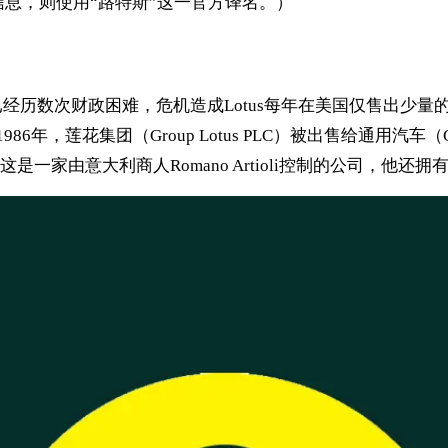
关信息，则使用“路特斯”这一官方译名。）
经历数次财政困难，危机造成Lotus每年在美国仅售出少量的汽
年，莲花集团（Group Lotus PLC）被出售给通用汽车（Gene
.A.，这是一家由意大利商人Romano Artioli控制的公司，他还拥有布加