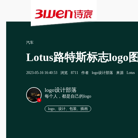
汽车
Lotus路特斯标志logo
2023-05-16 16:40:53
浏览
8711
作者
logo设计部落
来源
Lotus
logo设计部落
每个人，都是自己的logo
v
logo、设计、包装、插画