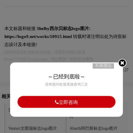
本文标题和链接
Shelby西尔贝标志logo图片:
https://logo9.net/works/10915.html
转载时请注明出处为诗宸标
志设计及本链接!
如有内容侵犯您的合法权益，请及时与我们联系
Email:75696531@qq.com，我们将第一时间安排删除。
不再弹出
发布于2023-05-09 09:06:27
～已经到底啦～
还有疑问欢迎直接咨询三文
相关文章推荐
立即咨询
英伦标志logo图片
Corvette克尔维特标志logo图
片
Venturi文图瑞标志logo图片
Abarth阿巴斯标志logo图片