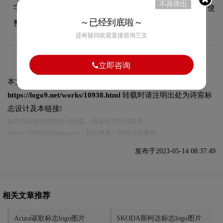
不再弹出
字标设计风格。字体的结构、粗细及间距都经过精心考量，使
～已经到底啦～
整体标志在不同尺寸和场景下均能保持一致的品牌调性。
还有疑问欢迎直接咨询三文
立即咨询
本文标题和链接
Subaru斯巴鲁标志logo图片:
https://logo9.net/works/10938.html
转载时请注明出处为诗宸标
志设计及本链接!
如有内容侵犯您的合法权益，请及时与我们联系
Email:75696531@qq.com，我们将第一时间安排删除。
发布于2023-05-14 08:37:49
相关文章推荐
Acura讴歌标志logo图片
SKODA斯柯达标志logo图片