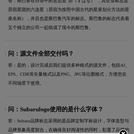
答：斯巴鲁在日语中的意思是"昴（すばる）"，其企业标志是
昴宿星团的六连星（昴宿为按照中国古代的星座划分方法的星
座名称），并且也是斯巴鲁汽车的标志。斯巴鲁的标志代表着
五个独立的公司一起组成了现今的斯巴鲁。
问：源文件全部交付吗？
5.
答：是的，设计完成后我们提供多种格式的源文件，包括AI、
EPS、CDR等矢量格式以及PNG、JPG等位图格式，方便您在
不同场景下使用。
问：Subarulogo使用的是什么字体？
6.
答：Subaru品牌标志采用的是品牌定制字标设计，字体造型与
品牌形象高度契合，在确保良好阅读性的同时，彰显了品牌的