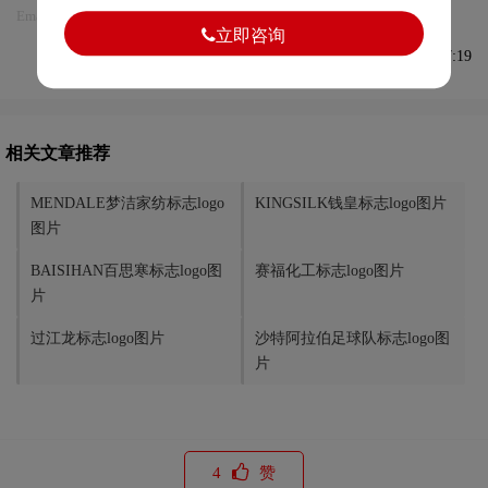
Email:75696531@qq.com，我们将第一时间安排删除。
立即咨询
发布于2023-05-16 09:17:19
相关文章推荐
MENDALE梦洁家纺标志logo
KINGSILK钱皇标志logo图片
图片
BAISIHAN百思寒标志logo图
赛福化工标志logo图片
片
过江龙标志logo图片
沙特阿拉伯足球队标志logo图
片
4
赞