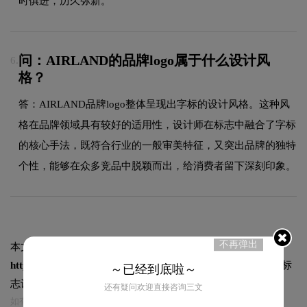
时俱进，历久弥新。
问：AIRLAND的品牌logo属于什么设计风
6.
格？
答：AIRLAND品牌logo整体呈现出字标的设计风格。这种风
格在品牌领域具有较好的适用性，设计师在标志中融合了字标
的核心手法，既符合行业的一般审美特征，又突出品牌的独特
个性，能够在众多竞品中脱颖而出，给消费者留下深刻印象。
不再弹出
本文标题和链接
AIRLAND雅兰标志logo图片:
https://logo9.net/works/10949.html
转载时请注明出处为诗宸标
～已经到底啦～
志设计及本链接!
还有疑问欢迎直接咨询三文
如有内容侵犯您的合法权益，请及时与我们联系