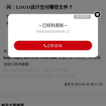
问：LOGO设计交付哪些文件？
6.
答：交付文件包含JPG、PDF、AI、PNG等多种格式的源文件
不再弹出
和展示文件，满足您在不同场景的使用需求。
～已经到底啦～
还有疑问欢迎直接咨询三文
立即咨询
本文标题和链接
赛福化工标志logo图片:
https://logo9.net/works/10966.html
转载时请注明出处为诗宸标
志设计及本链接!
如有内容侵犯您的合法权益，请及时与我们联系
Email:75696531@qq.com，我们将第一时间安排删除。
发布于2023-05-20 08:17:28
相关文章推荐