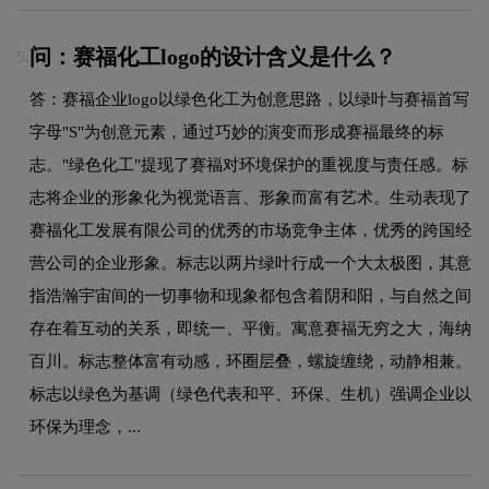
问：赛福化工logo的设计含义是什么？
5.
答：赛福企业logo以绿色化工为创意思路，以绿叶与赛福首写
字母"S"为创意元素，通过巧妙的演变而形成赛福最终的标
志。"绿色化工"提现了赛福对环境保护的重视度与责任感。标
志将企业的形象化为视觉语言、形象而富有艺术。生动表现了
赛福化工发展有限公司的优秀的市场竞争主体，优秀的跨国经
营公司的企业形象。标志以两片绿叶行成一个大太极图，其意
指浩瀚宇宙间的一切事物和现象都包含着阴和阳，与自然之间
存在着互动的关系，即统一、平衡。寓意赛福无穷之大，海纳
百川。标志整体富有动感，环圈层叠，螺旋缠绕，动静相兼。
标志以绿色为基调（绿色代表和平、环保、生机）强调企业以
环保为理念，...