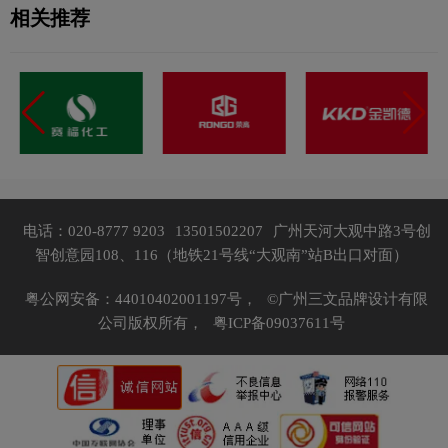
相关推荐
电话：020-8777 9203
13501502207
广州天河大观中路3号创
智创意园108、116（地铁21号线“大观南”站B出口对面）
粤公网安备：44010402001197号，
©广州三文品牌设计有限
公司版权所有，
粤ICP备09037611号