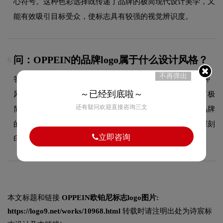
心符号。这种色彩选择既传递了品牌的极简现代设计美学，又
能有效吸引目标受众，使标志具有较强的视觉辨识度。
问：OPPEIN的品牌logo属于什么设计风格？
6.
不再弹出
答：OPPEIN品牌logo整体呈现出极简现代的设计风格。这种
～已经到底啦～
风格在品牌领域具有较好的适用性，设计师在标志中融合了极
还有疑问欢迎直接咨询三文
简现代的核心手法，既符合行业的一般审美特征，又突出品牌
的独特个性，能够在众多竞品中脱颖而出，给消费者留下深刻
立即咨询
印象。
本文标题和链接
OPPEIN欧铂尼标志logo图片:
https://logo9.net/works/10968.html
转载时请注明出处为诗宸标