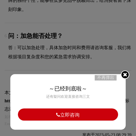
牌的独特个性，能够在众多竞品中脱颖而出，给消费者留下深
刻印象。
问：加急能否处理？
6.
答：可以加急处理，具体加急时间和费用请咨询客服，我们将
根据项目复杂度和您的紧急需求协调安排。
不再弹出
～已经到底啦～
本文标题和链接
Cetaphil丝塔芙标志logo图片:
还有疑问欢迎直接咨询三文
https://logo9.net/works/10982.html
转载时请注明出处为诗宸标
志设计及本链接!
立即咨询
如有内容侵犯您的合法权益，请及时与我们联系
Email:75696531@qq.com，我们将第一时间安排删除。
发布于2023-05-23 08:29:39