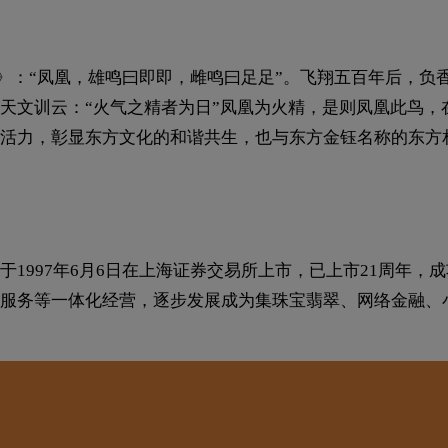
雅》：“凤凰，雄鸣曰即即，雌鸣曰足足”。飞翔五百年后，
文训云：“火气之精者为日”凤凰为火精，是则凤凰此鸟，在
活力，彰显东方文化的和谐共生，也与东方金钰名称的东方
1997年6月6日在上海证券交易所上市，已上市21周年，
服务等一体化经营，逐步发展成为集珠宝翡翠、网络金融、