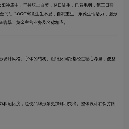
入太阳神庙中，于神坛上自焚，翌日雏生，已着毛羽，第三日羽
金鸟"。LOGO寓意生生不息，自我重生，永葆生命活力，圆形
钰翡翠、黄金主营业务及名称相应。
形设计风格。字体的结构、粗细及间距都经过精心考量，使整
力和记忆度，也使品牌形象更加鲜明突出。整体设计在保持图