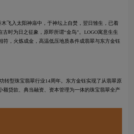
负香木飞入太阳神庙中，于神坛上自焚，翌日雏生，已着
古时为日之征象，原即所谓“金鸟”。LOGO寓意生生
相符，火炼成金，高温低压地质条件成翡翠与东方金钰
成功转型珠宝翡翠行业14周年。东方金钰实现了从翡翠原
小额贷款、典当融资、资本管理为一体的珠宝翡翠全产