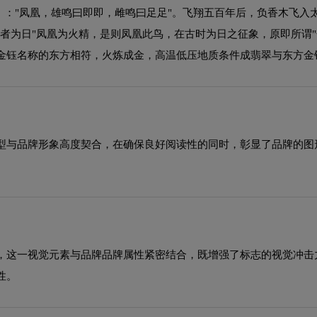
》："凤凰，雄鸣曰即即，雌鸣曰足足"。飞翔五百年后，负香木飞
者为日"凤凰为火精，是则凤凰此鸟，在古时为日之征象，原即所谓"
金钰名称的东方相符，火炼成金，高温低压地质条件成翡翠与东方金
型与品牌形象高度契合，在确保良好阅读性的同时，彰显了品牌的图
，这一视觉元素与品牌品牌属性紧密结合，既增强了标志的视觉冲击
性。