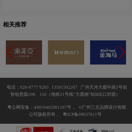
相关推荐
电话：020-8777 9203
13501502207
广州天河大观中路3号创
智创意园108、116（地铁21号线“大观南”站B出口对面）
粤公网安备：44010402001197号，
©广州三文品牌设计有限
公司版权所有，
粤ICP备09037611号