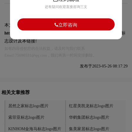
还有疑问欢迎直接咨询三文
立即咨询
本文标题和链接
欧亚达标志logo图片:
https://logo9.net/works/10996.html
转载时请注明出处为诗宸标
志设计及本链接!
如有内容侵犯您的合法权益，请及时与我们联系
Email:75696531@qq.com，我们将第一时间安排删除。
发布于2023-05-26 08:17:29
相关文章推荐
居然之家标志logo图片
红星美凯龙标志logo图片
索菲亚标志logo图片
华鹤集团标志logo图片
KINHOM金海马标志logo图片
集美家居标志logo图片