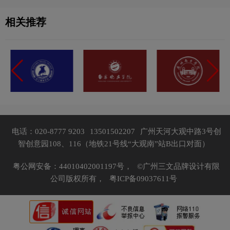
相关推荐
电话：020-8777 9203
13501502207
广州天河大观中路3号创
智创意园108、116（地铁21号线“大观南”站B出口对面）
粤公网安备：44010402001197号，
©广州三文品牌设计有限
公司版权所有，
粤ICP备09037611号