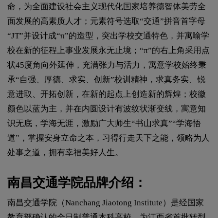
命，为全面建设社会主义现代化国家培养德智体美劳全
面发展的高素质人才；元素符号选取“交通”拼音首字母
“JT”并设计成“π”的造型，突出学校交通特色，并寓喻学
校在新的征程上事业发展永无止境；“π”的右上角采用点
状45度角向外延伸，充满张力与活力，寓意学校始终秉
承“自强、厚德、求实、创新”校训精神，求真务实、锐
意进取、开拓创新，在新的起点上创造新的辉煌；校徽
颜色以蓝为主，并在内圆设计有波纹状渐变线，寓意知
识无底，学海无涯，激励广大师生“书山求真”“学海悟
道”，掌握安身立命之本，习得行走天下之能，领略为人
处事之道，拥有幸福美好人生。
南昌交通学院品牌介绍：
南昌交通学院（Nanchang Jiaotong Institute）是经国家
教育部确认的全日制普通本科高校，为江西省首批转型