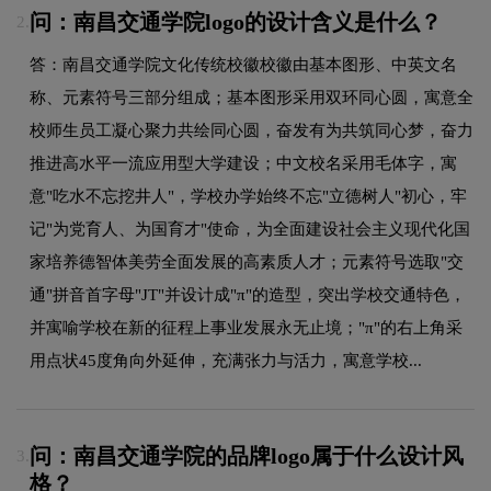
问：南昌交通学院logo的设计含义是什么？
2.
答：南昌交通学院文化传统校徽校徽由基本图形、中英文名
称、元素符号三部分组成；基本图形采用双环同心圆，寓意全
校师生员工凝心聚力共绘同心圆，奋发有为共筑同心梦，奋力
推进高水平一流应用型大学建设；中文校名采用毛体字，寓
意"吃水不忘挖井人"，学校办学始终不忘"立德树人"初心，牢
记"为党育人、为国育才"使命，为全面建设社会主义现代化国
家培养德智体美劳全面发展的高素质人才；元素符号选取"交
通"拼音首字母"JT"并设计成"π"的造型，突出学校交通特色，
并寓喻学校在新的征程上事业发展永无止境；"π"的右上角采
用点状45度角向外延伸，充满张力与活力，寓意学校...
问：南昌交通学院的品牌logo属于什么设计风
3.
格？