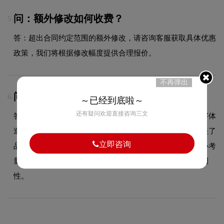
问：额外修改如何收费？
5.
答：超出合同约定范围的额外修改，请咨询客服获取具体优惠
政策，我们将根据修改幅度提供合理报价。
不再弹出
问：南昌交通学院logo使用的是什么字体？
6.
～已经到底啦～
还有疑问欢迎直接咨询三文
答：南昌交通学院品牌标志采用的是经典衬线字体设计，字体
造型与品牌形象高度契合，在确保良好阅读性的同时，彰显了
立即咨询
品牌的字标设计风格。字体的结构、粗细及间距都经过精心考
量，使整体标志在不同尺寸和场景下均能保持一致的品牌调
性。