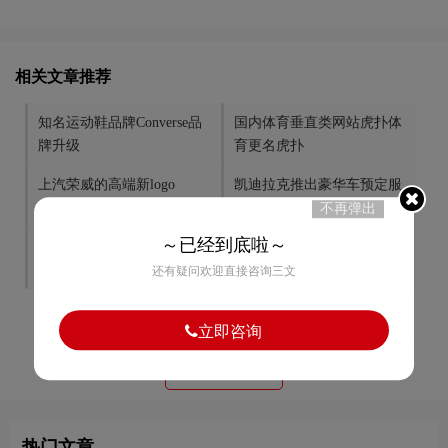
相关文章推荐
知名运动鞋品牌Converse品
国内体育垂直类网站虎扑体
牌升级
育更名虎扑
上汽荣威的高端新logo
凯迪拉克推出豪华车预定服
务品牌BOOK
不再弹出
～已经到底啦～
加拿大国家艺术中心新
中国首次火星探测任务发布
LOGO
的logo
还有疑问欢迎直接咨询三文
立即咨询
51
赞
热门文章