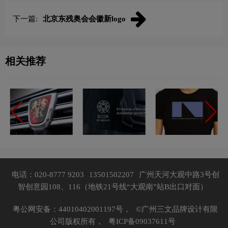
下一篇:
北京东残奥会会徽新logo
相关推荐
电话：020-8777 9203
13501502207
广州天河大观中路3号创
智创意园108、116（地铁21号线“大观南”站B出口对面）
粤公网安备：44010402001197号，
©广州三文品牌设计有限
公司版权所有，
粤ICP备09037611号