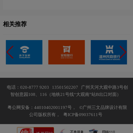
相关推荐
电话：020-8777 9203
13501502207
广州天河大观中路3号创
智创意园108、116（地铁21号线“大观南”站B出口对面）
粤公网安备：44010402001197号，
©广州三文品牌设计有限
公司版权所有，
粤ICP备09037611号