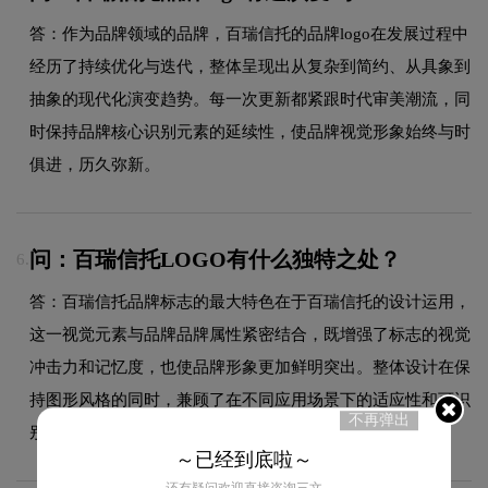
答：作为品牌领域的品牌，百瑞信托的品牌logo在发展过程中
经历了持续优化与迭代，整体呈现出从复杂到简约、从具象到
抽象的现代化演变趋势。每一次更新都紧跟时代审美潮流，同
时保持品牌核心识别元素的延续性，使品牌视觉形象始终与时
俱进，历久弥新。
问：百瑞信托LOGO有什么独特之处？
6.
答：百瑞信托品牌标志的最大特色在于百瑞信托的设计运用，
这一视觉元素与品牌品牌属性紧密结合，既增强了标志的视觉
冲击力和记忆度，也使品牌形象更加鲜明突出。整体设计在保
持图形风格的同时，兼顾了在不同应用场景下的适应性和可识
不再弹出
别性。
～已经到底啦～
还有疑问欢迎直接咨询三文