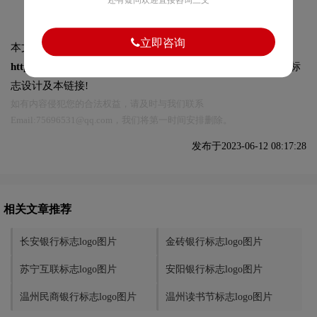
立即咨询
本文标题和链接
百瑞信托标志logo图片:
https://logo9.net/works/11081.html
转载时请注明出处为诗宸标
志设计及本链接!
如有内容侵犯您的合法权益，请及时与我们联系
Email:75696531@qq.com，我们将第一时间安排删除。
发布于2023-06-12 08:17:28
相关文章推荐
长安银行标志logo图片
金砖银行标志logo图片
苏宁互联标志logo图片
安阳银行标志logo图片
温州民商银行标志logo图片
温州读书节标志logo图片