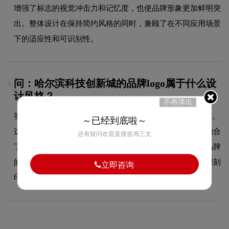
增强了标志的视觉冲击力和记忆度，也使品牌形象更加鲜明突
出。整体设计在保持简约风格的同时，兼顾了在不同应用场景
下的适应性和可识别性。
问：哈尔滨科技创新城的品牌logo属于什么设
6.
计风格？
不再弹出
答：哈尔滨科技创新城品牌logo整体呈现出简约的设计风格。
～已经到底啦～
这种风格在科技领域具有较好的适用性，设计师在标志中融合
还有疑问欢迎直接咨询三文
了简约的核心手法，既符合行业的一般审美特征，又突出品牌
的独特个性，能够在众多竞品中脱颖而出，给消费者留下深刻
立即咨询
印象。