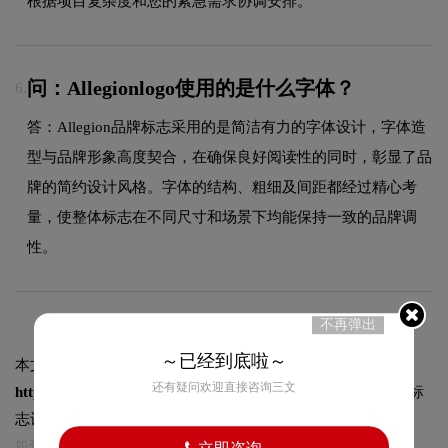
根据项目复杂度和您的紧急需求协调安排。
问：Allegionlogo使用的是什么字体？
6.
答：Allegion品牌标志采用的是简洁有力的字体设计，字体造
型与品牌形象高度契合，在确保良好阅读性的同时，彰显了品
牌的简约设计风格。字体的结构、粗细及间距都经过精心考
量，使整体标志在不同尺寸和场景下均能保持一致的品牌调
性。
不再弹出
～已经到底啦～
本文标题和链接
Allegion标志logo图片:
还有疑问欢迎直接咨询三文
https://logo9.net/works/11128.html
转载时请注明出处为诗宸标
志设计及本链接!
如有内容侵犯您的合法权益，请及时与我们联系
立即咨询