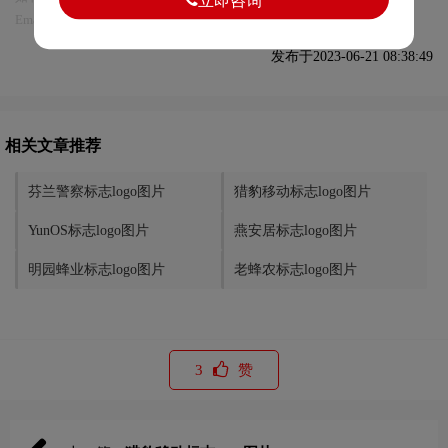
Email:75696531@qq.com，我们将第一时间安排删除。
发布于2023-06-21 08:38:49
相关文章推荐
芬兰警察标志logo图片
猎豹移动标志logo图片
YunOS标志logo图片
燕安居标志logo图片
明园蜂业标志logo图片
老蜂农标志logo图片
3
赞