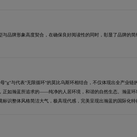
型与品牌形象高度契合，在确保良好阅读性的同时，彰显了品牌的简
，字母"g"与代表"无限循环"的莫比乌斯环相结合，不仅体现出全产
，正如瀚蓝所追求的——纯净的人居环境，和谐的自然生态。瀚蓝环
境标识整体风格简洁大气，极具现代感，完美呈现出瀚蓝的国际化特