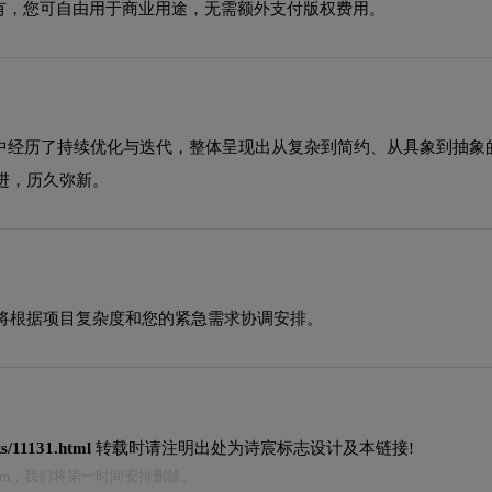
有，您可自由用于商业用途，无需额外支付版权费用。
程中经历了持续优化与迭代，整体呈现出从复杂到简约、从具象到抽
进，历久弥新。
将根据项目复杂度和您的紧急需求协调安排。
ks/11131.html
转载时请注明出处为诗宸标志设计及本链接!
.com，我们将第一时间安排删除。