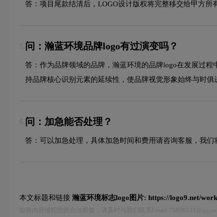
答：项目尾款结清后，LOGO设计版权将完整移交给甲方所
问：瀚蓝环境品牌logo有过演变吗？
5.
答：作为品牌领域的品牌，瀚蓝环境的品牌logo在发展过
持品牌核心识别元素的延续性，使品牌视觉形象始终与时俱
问：加急能否处理？
6.
答：可以加急处理，具体加急时间和费用请咨询客服，我们
本文标题和链接
瀚蓝环境标志logo图片:
https://logo9.net/wor
如有内容侵犯您的合法权益，请及时与我们联系Email:75696531@qq