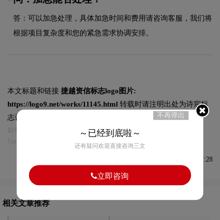
答：可以加急处理，具体加急时间和费用请咨询客服，我们将
根据项目复杂度和您的紧急需求协调安排。
本文标题和链接
捷越资信标志logo图片:
https://logo9.net/works/11145.html
转载时请注明出处为诗宸标
不再弹出
志设计及本链接!
如有内容侵犯您的合法权益，请及时与我们联系
～已经到底啦～
Email:75696531@qq.com，我们将第一时间安排删除。
还有疑问欢迎直接咨询三文
发布于2023-06-24 09:27:28
立即咨询
相关文章推荐