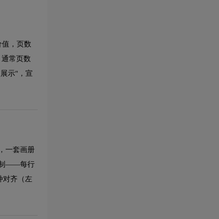
藏价值，页数
力，通常页数
展示"，宣
，一套画册
控制——每行
种对齐（左