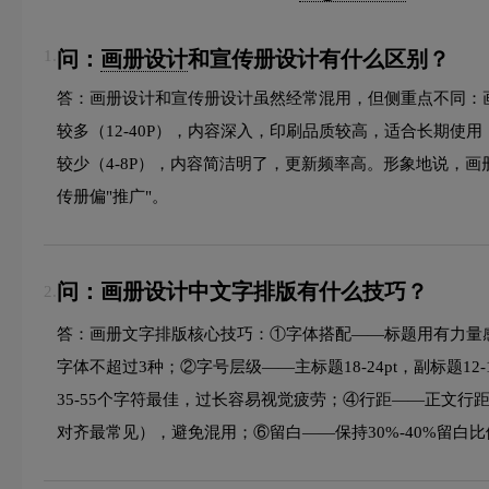
问：
画册设计
和宣传册设计有什么区别？
1.
答：画册设计和宣传册设计虽然经常混用，但侧重点不同：画册设计（
较多（12-40P），内容深入，印刷品质较高，适合长期使用；宣传
较少（4-8P），内容简洁明了，更新频率高。形象地说，
传册偏"推广"。
问：画册设计中文字排版有什么技巧？
2.
答：画册文字排版核心技巧：①字体搭配——标题用有力量
字体不超过3种；②字号层级——主标题18-24pt，副标题12-
35-55个字符最佳，过长容易视觉疲劳；④行距——正文行
对齐最常见），避免混用；⑥留白——保持30%-40%留白