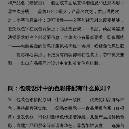
和产品名（最醒目），侧面或背面放置详细信息和法规内容；
②主次分明——品牌LOGO最大，产品名次之，卖点语再次
之，小字信息最小；③可读性——文字与背景对比度要足够，
避免浅色字在浅色背景上；④法规合规——食品、药品等需按
法规要求标注全部必要信息，字体大小有最低要求；⑤多面统
一——包装各面的信息排版风格需统一协调；⑥避免信息过载
——提炼核心卖点，不把所有内容都堆在包装上；⑦中英文兼
顾——出口产品需同时设计中文和英文信息排版。
问：包装设计中的色彩搭配有什么原则？
2.
答：包装色彩搭配原则：①品牌一致性——优先使用品牌标准
色，保持品牌视觉统一；②品类暗示——食品用暖色系（红橙
黄）激发食欲，日化用蓝绿色传递洁净感，儿童产品用鲜艳色
彩，高端产品用黑金等低调奢华色；③货架辨识度——选择与