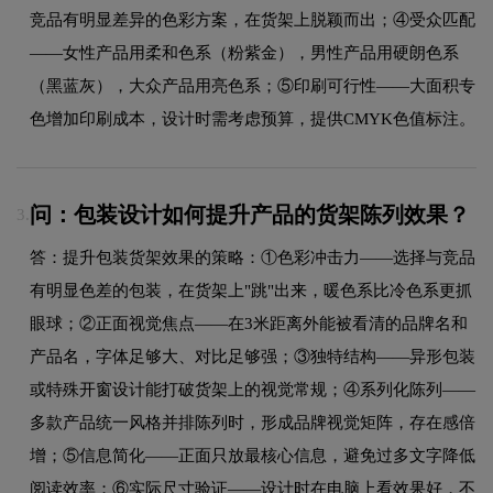
竞品有明显差异的色彩方案，在货架上脱颖而出；④受众匹配
——女性产品用柔和色系（粉紫金），男性产品用硬朗色系
（黑蓝灰），大众产品用亮色系；⑤印刷可行性——大面积专
色增加印刷成本，设计时需考虑预算，提供CMYK色值标注。
问：包装设计如何提升产品的货架陈列效果？
3.
答：提升包装货架效果的策略：①色彩冲击力——选择与竞品
有明显色差的包装，在货架上"跳"出来，暖色系比冷色系更抓
眼球；②正面视觉焦点——在3米距离外能被看清的品牌名和
产品名，字体足够大、对比足够强；③独特结构——异形包装
或特殊开窗设计能打破货架上的视觉常规；④系列化陈列——
多款产品统一风格并排陈列时，形成品牌视觉矩阵，存在感倍
增；⑤信息简化——正面只放最核心信息，避免过多文字降低
阅读效率；⑥实际尺寸验证——设计时在电脑上看效果好，不