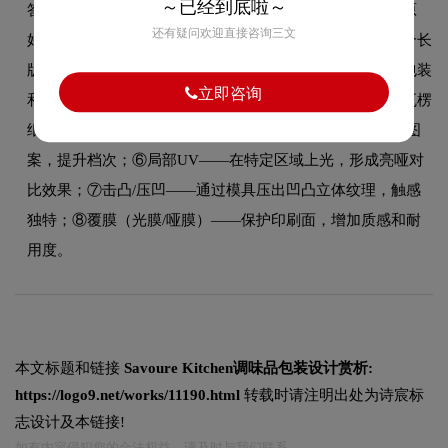
～已经到底啦～
答：包装印刷常用工艺：①胶印（平版印刷）——色彩还原
还有疑问欢迎直接咨询三文
好，适合大批量纸盒包装；②凹印——色彩饱和度高，适合长
版塑料薄膜包装；③丝印——墨层厚实，适合小批量高档包装
立即咨询
和特殊材质；④柔印——环保水性油墨，适合食品包装和瓦楞
纸箱；⑤烫金/烫银——通过金属箔在包装上烫出光泽文字图
案，提升档次；⑥局部UV——在特定区域上光，形成亮哑对
比效果；⑦击凸/压凹——通过模具压出凹凸立体纹理，触感
独特；⑧覆膜（光膜/哑膜）——保护印刷面，增加质感和耐
用度。
本文标题和链接
Savoure Kitchen调味品包装设计赏析:
https://logo9.net/works/11190.html
转载时请注明出处为诗宸标
志设计及本链接!
如有内容侵犯您的合法权益，请及时与我们联系