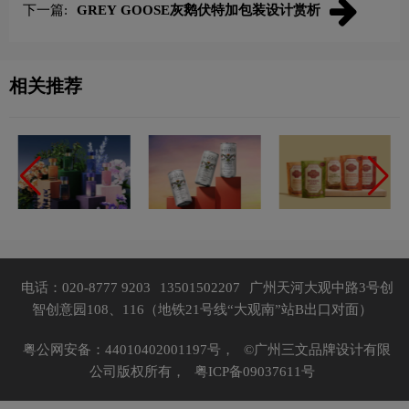
下一篇:
GREY GOOSE灰鹅伏特加包装设计赏析
相关推荐
电话：020-8777 9203
13501502207
广州天河大观中路3号创
智创意园108、116（地铁21号线“大观南”站B出口对面）
粤公网安备：44010402001197号，
©广州三文品牌设计有限
公司版权所有，
粤ICP备09037611号