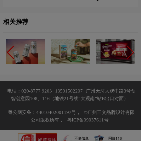
相关推荐
电话：020-8777 9203
13501502207
广州天河大观中路3号创
智创意园108、116（地铁21号线“大观南”站B出口对面）
粤公网安备：44010402001197号，
©广州三文品牌设计有限
公司版权所有，
粤ICP备09037611号