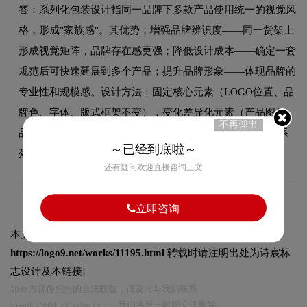
答：系列化包装设计指同一品牌下多款产品使用统一的视觉风
格，形成"家族感"。其优势：增强品牌辨识度——同一货架上
形成视觉矩阵，品牌存在感更强；降低设计成本——确定一套
规范后可快速延展到多个产品；提升品牌形象——体现品牌的
专业性和规模感。设计方法：固定核心元素（LOGO位置、品
牌色、字体、版式框架不变），变化差异化元素（产品图片、
不再弹出
品类色、口味/功能区分符号），在统一中求变化，既保持系
～已经到底啦～
列感又能区分不同产品。
还有疑问欢迎直接咨询三文
立即咨询
本文标题和链接
京普香烟包装设计赏析:
https://logo9.net/works/11195.html
转载时请注明出处为诗宸标
志设计及本链接!
如有内容侵犯您的合法权益，请及时与我们联系
Email:75696531@qq.com，我们将第一时间安排删除。