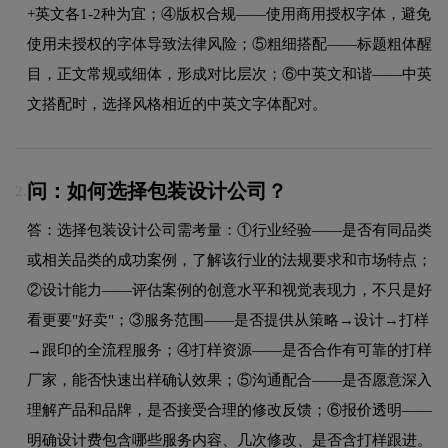
+英文各1-2种为宜；④版权合规——使用商用授权字体，避免
使用未授权的字体导致法律风险；⑤粗细搭配——标题粗体醒
目，正文常规或细体，形成对比层次；⑥中英文和谐——中英
文搭配时，选择风格相近的中英文字体配对。
问：如何选择包装设计公司？
2.
答：选择包装设计公司需考量：①行业经验——是否有同品类
或相关品类的成功案例，了解该行业的法规要求和市场特点；
②设计能力——评估案例的创意水平和视觉表现力，不只是好
看更要"好卖"；③服务范围——是否提供从策略→设计→打样
→跟印的全流程服务；④打样资源——是否合作有可靠的打样
厂家，能否快速出样确认效果；⑤沟通配合——是否愿意深入
理解产品和品牌，是否接受合理的修改反馈；⑥报价透明——
明确设计费包含哪些服务内容、几次修改、是否含打样跟进。