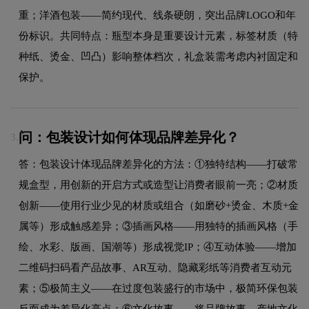
重；洋酒包装——简约现代、线条硬朗，突出品牌LOGO和年
份标识。共同特点：瓶型本身是重要设计元素，标签材质（特
种纸、烫金、凹凸）影响整体档次，礼盒装需考虑内衬固定和
保护。
问：包装设计如何体现品牌差异化？
3.
答：包装设计体现品牌差异化的方法：①独特结构——打破常
规盒型，用创新的开启方式或造型让消费者眼前一亮；②材质
创新——使用行业少见的材质或组合（如磨砂+烫金、木质+金
属等）形成触感差异；③插画风格——用独特的插画风格（手
绘、水彩、版画、国潮等）形成视觉IP；④互动体验——增加
二维码扫码看产品故事、AR互动、隐藏彩纸等消费者互动元
素；⑤极简主义——在过度包装盛行的市场中，极简环保包装
反而成为差异化亮点；⑥文化故事——将品牌故事、产地文化