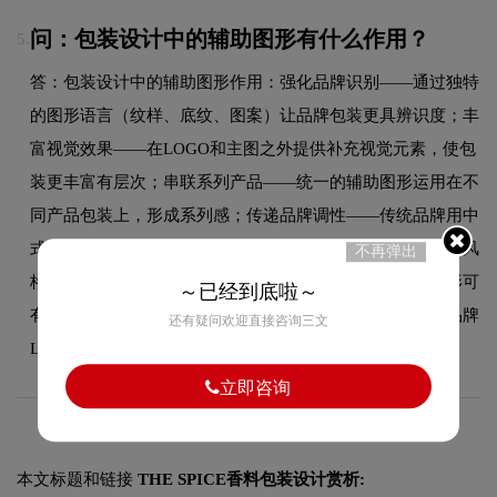
问：包装设计中的辅助图形有什么作用？
5.
答：包装设计中的辅助图形作用：强化品牌识别——通过独特
的图形语言（纹样、底纹、图案）让品牌包装更具辨识度；丰
富视觉效果——在LOGO和主图之外提供补充视觉元素，使包
装更丰富有层次；串联系列产品——统一的辅助图形运用在不
同产品包装上，形成系列感；传递品牌调性——传统品牌用中
式纹样，年轻品牌用几何图形，科技品牌用数码线条，图形风
不再弹出
格直接影响品牌感知；填补空白区域——合理运用辅助图形可
～已经到底啦～
有效解决版面空洞问题，提升整体设计感。辅助图形应从品牌
还有疑问欢迎直接咨询三文
LOGO或核心视觉元素中演变而来。
立即咨询
本文标题和链接
THE SPICE香料包装设计赏析: