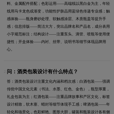
料、金属配件搭配；色彩运用——高端线以黑白金为主，年轻
线用马卡龙色或渐变，功能性护肤品用蓝绿色传递专业感；触
感体验——瓶身磨砂处理、软触感涂层、木质瓶盖等提升手
感；信息排版——简洁大方，突出品牌名和产品名，成分表用
小字规范标注；结构设计——注重泵头、滴管、喷瓶等使用便
捷性；开盒体验——内衬、丝带、说明书等细节体现品牌用
心。
问：酒类包装设计有什么特点？
2.
答：酒类包装设计注重文化内涵和档次感：白酒包装——强调
传统中国文化元素（书法、水墨、红色、金色），瓶型厚重，
礼盒包装为主；红酒包装——注重品牌故事和产区文化，标签
设计精致，软木塞、蜡封等细节体现手工感；啤酒包装——年
轻化和场景化，色彩鲜艳、图形大胆，罐装和瓶装设计各有侧