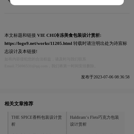
本文标题和链接
VIE CHI冷冻美食包装设计赏析:
https://logo9.net/works/11205.html
转载时请注明出处为诗宸标
志设计及本链接!
如有内容侵犯您的合法权益，请及时与我们联系
Email:75696531@qq.com，我们将第一时间安排删除。
发布于2023-07-06 08:36:58
相关文章推荐
THE SPICE香料包装设计赏
Haldiram‘s Flets巧克力包装
析
设计赏析