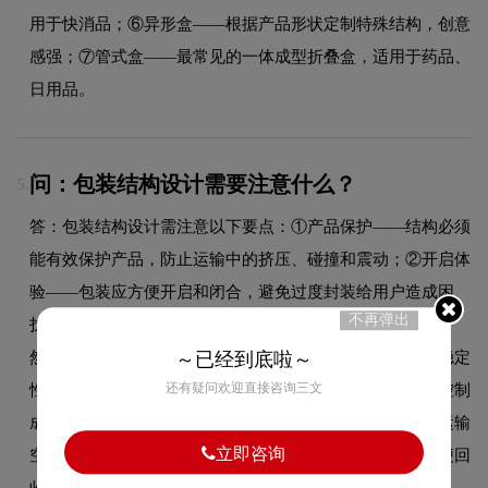
用于快消品；⑥异形盒——根据产品形状定制特殊结构，创意
感强；⑦管式盒——最常见的一体成型折叠盒，适用于药品、
日用品。
问：包装结构设计需要注意什么？
5.
答：包装结构设计需注意以下要点：①产品保护——结构必须
能有效保护产品，防止运输中的挤压、碰撞和震动；②开启体
验——包装应方便开启和闭合，避免过度封装给用户造成困
不再弹出
扰；③货架展示——正面展示面积最大化，关键信息一目了
然；④堆叠稳定性——结构设计需考虑仓储和货架堆叠的稳定
～已经到底啦～
还有疑问欢迎直接咨询三文
性；⑤材料利用率——合理设计展开图，减少纸张浪费，控制
成本；⑥运输效率——结构应尽量规整，便于装箱和节省运输
立即咨询
空间；⑦环保可持续——尽量采用易分离的结构设计，方便回
收分类。