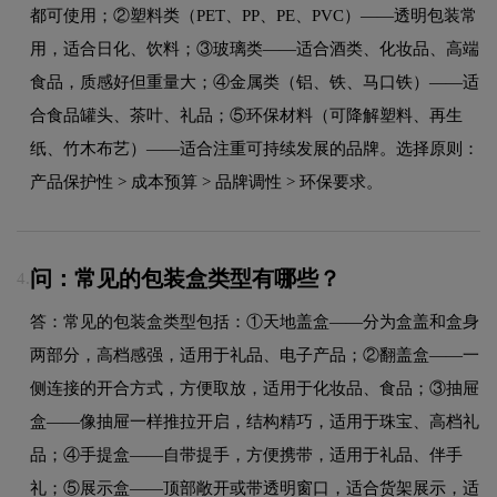
都可使用；②塑料类（PET、PP、PE、PVC）——透明包装常
用，适合日化、饮料；③玻璃类——适合酒类、化妆品、高端
食品，质感好但重量大；④金属类（铝、铁、马口铁）——适
合食品罐头、茶叶、礼品；⑤环保材料（可降解塑料、再生
纸、竹木布艺）——适合注重可持续发展的品牌。选择原则：
产品保护性 > 成本预算 > 品牌调性 > 环保要求。
问：常见的包装盒类型有哪些？
4.
答：常见的包装盒类型包括：①天地盖盒——分为盒盖和盒身
两部分，高档感强，适用于礼品、电子产品；②翻盖盒——一
侧连接的开合方式，方便取放，适用于化妆品、食品；③抽屉
盒——像抽屉一样推拉开启，结构精巧，适用于珠宝、高档礼
品；④手提盒——自带提手，方便携带，适用于礼品、伴手
礼；⑤展示盒——顶部敞开或带透明窗口，适合货架展示，适