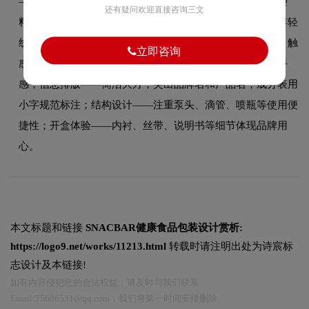
——追求精致、优雅、有仪式感，材质常用玻璃瓶、高级塑
还有疑问欢迎直接咨询三文
料、金属配件搭配；色彩运用——高端线以黑白金为主，年轻
线用马卡龙色或渐变，功能性护肤品用蓝绿色传递专业感；触
立即咨询
感体验——瓶身磨砂处理、软触感涂层、木质瓶盖等提升手
感；信息排版——简洁大方，突出品牌名和产品名，成分表用
小字规范标注；结构设计——注重泵头、滴管、喷瓶等使用便
捷性；开盒体验——内衬、丝带、说明书等细节体现品牌用
心。
本文标题和链接
SNACBAR健康食品包装设计赏析:
https://logo9.net/works/11213.html
转载时请注明出处为诗宸标
志设计及本链接!
如有内容侵犯您的合法权益，请及时与我们联系
Email:75696531@qq.com，我们将第一时间安排删除。