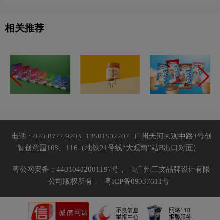
相关推荐
电话：020-8777 9203
13501502207
广州天河大观中路3号创
智创意园108、116（地铁21号线“大观南”站B出口对面）
粤公网安备：44010402001197号，
©广州三文品牌设计有限
公司版权所有，
粤ICP备09037611号