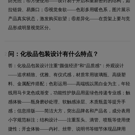
防光照；④方便使用——设计易于开启和重新密封的结构，如
拉链袋、易撕口；⑤视觉食欲——色彩多用暖色系，图片展示
产品真实状态，激发购买欲望；⑥差异化——在货架上要与竞
品形成明显视觉区分。
问：化妆品包装设计有什么特点？
2.
答：化妆品包装设计注重"颜值经济"和"品质感"：外观设计
——追求精致、优雅、有仪式感，材质常用玻璃瓶、高级塑
料、金属配件搭配；色彩运用——高端线以黑白金为主，年轻
线用马卡龙色或渐变，功能性护肤品用蓝绿色传递专业感；触
感体验——瓶身磨砂处理、软触感涂层、木质瓶盖等提升手
感；信息排版——简洁大方，突出品牌名和产品名，成分表用
小字规范标注；结构设计——注重泵头、滴管、喷瓶等使用便
捷性；开盒体验——内衬、丝带、说明书等细节体现品牌用