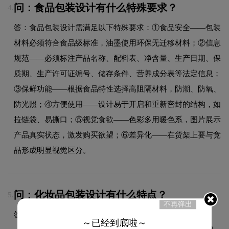
问：食品包装设计有什么特殊要求？
4.
答：食品包装设计需满足以下特殊要求：①食品安全——包装
材料必须符合食品级标准，油墨使用环保无迁移材料；②信息
规范——必须标注产品名称、配料表、净含量、生产日期、保
质期、生产许可证编号、储存条件、营养成分表等法定信息；
③保鲜功能——根据食品特性选择高阻隔材料，防潮、防氧、
防光照；④方便使用——设计易于开启和重新密封的结构，如
拉链袋、易撕口；⑤视觉食欲——色彩多用暖色系，图片展示
产品真实状态，激发购买欲望；⑥差异化——在货架上要与竞
品形成明显视觉区分。
问：化妆品包装设计有什么特点？
5.
不再弹出
答：化妆品包装设计注重"颜值经济"和"品质感"：外观设计
～已经到底啦～