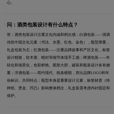
心。
问：酒类包装设计有什么特点？
3.
答：酒类包装设计注重文化内涵和档次感：白酒包装——强调
传统中国文化元素（书法、水墨、红色、金色），瓶型厚重，
礼盒包装为主；红酒包装——注重品牌故事和产区文化，标签
设计精致，软木塞、蜡封等细节体现手工感；啤酒包装——年
轻化和场景化，色彩鲜艳、图形大胆，罐装和瓶装设计各有侧
重；洋酒包装——简约现代、线条硬朗，突出品牌LOGO和年
份标识。共同特点：瓶型本身是重要设计元素，标签材质（特
种纸、烫金、凹凸）影响整体档次，礼盒装需考虑内衬固定和
保护。