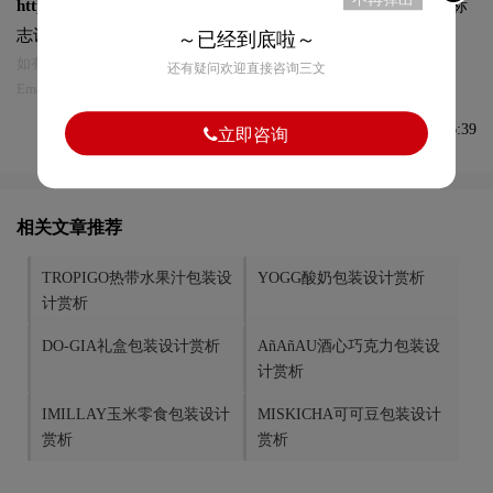
https://logo9.net/works/11223.html
转载时请注明出处为诗宸标
志设计及本链接!
～已经到底啦～
如有内容侵犯您的合法权益，请及时与我们联系
还有疑问欢迎直接咨询三文
Email:75696531@qq.com，我们将第一时间安排删除。
发布于2023-07-10 08:26:39
立即咨询
相关文章推荐
TROPIGO热带水果汁包装设
YOGG酸奶包装设计赏析
计赏析
DO-GIA礼盒包装设计赏析
AñAñAU酒心巧克力包装设
计赏析
IMILLAY玉米零食包装设计
MISKICHA可可豆包装设计
赏析
赏析