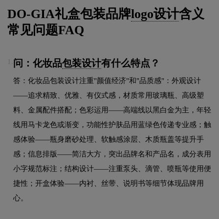
DO-GIA礼盒包装品牌
logo设计
含义
常见问题FAQ
问：化妆品
包装设计
有什么特点？
1.
答：化妆品包装设计注重"颜值经济"和"品质感"：外观设计
——追求精致、优雅、有仪式感，材质常用玻璃瓶、高级塑
料、金属配件搭配；色彩运用——高端线以黑白金为主，年轻
线用马卡龙色或渐变，功能性护肤品用蓝绿色传递专业感；触
感体验——瓶身磨砂处理、软触感涂层、木质瓶盖等提升手
感；信息排版——简洁大方，突出品牌名和产品名，成分表用
小字规范标注；结构设计——注重泵头、滴管、喷瓶等使用便
捷性；开盒体验——内衬、丝带、说明书等细节体现品牌用
心。