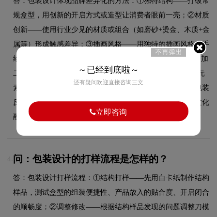
答：包装设计体现品牌差异化的方法：①独特结构——打破常
规盒型，用创新的开启方式或造型让消费者眼前一亮；②材质
创新——使用行业少见的材质或组合（如磨砂+烫金、木质+金
属等）形成触感差异；③插画风格——用独特的插画风格（手
不再弹出
绘、水彩、版画、国潮等）形成视觉IP；④互动体验——增加
～已经到底啦～
二维码扫码看产品故事、AR互动、隐藏彩纸等消费者互动元
还有疑问欢迎直接咨询三文
素；⑤极简主义——在过度包装盛行的市场中，极简环保包装
反而成为差异化亮点；⑥文化故事——将品牌故事、产地文化
立即咨询
融入包装视觉设计中，赋予产品情感价值。
问：包装设计的打样流程是怎样的？
4.
答：包装设计打样流程：①结构打样——先用白卡纸制作结构
样品，测试盒型的组装便捷性、产品放入的贴合度、开启闭合
的顺畅度；②调整修改——根据结构样品发现的问题调整刀模