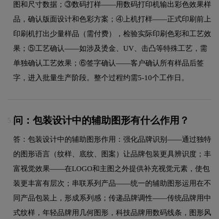
图和尺寸数据；③数码打样——用数码打印机输出彩色效果样
品，确认版面设计和色彩方案；④上机打样——正式印刷前上
印刷机打出少量样品（需付费），检验实际印刷色彩和工艺效
果；⑤工艺确认——如涉及烫金、UV、击凸等特殊工艺，需
单独确认工艺效果；⑥签字确认——客户确认所有样品后签
字，进入批量生产阶段。整个过程约需5-10个工作日。
问：包装设计中的辅助图形有什么作用？
5.
答：包装设计中的辅助图形作用：强化品牌识别——通过独特
的图形语言（纹样、底纹、图案）让品牌包装更具辨识度；丰
富视觉效果——在LOGO和主图之外提供补充视觉元素，使包
装更丰富有层次；串联系列产品——统一的辅助图形运用在不
同产品包装上，形成系列感；传递品牌调性——传统品牌用中
式纹样，年轻品牌用几何图形，科技品牌用数码线条，图形风