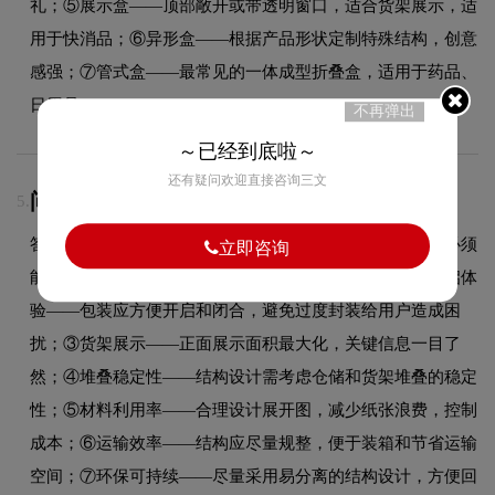
礼；⑤展示盒——顶部敞开或带透明窗口，适合货架展示，适
用于快消品；⑥异形盒——根据产品形状定制特殊结构，创意
感强；⑦管式盒——最常见的一体成型折叠盒，适用于药品、
日用品。
不再弹出
～已经到底啦～
还有疑问欢迎直接咨询三文
问：包装结构设计需要注意什么？
5.
答：包装结构设计需注意以下要点：①产品保护——结构必须
立即咨询
能有效保护产品，防止运输中的挤压、碰撞和震动；②开启体
验——包装应方便开启和闭合，避免过度封装给用户造成困
扰；③货架展示——正面展示面积最大化，关键信息一目了
然；④堆叠稳定性——结构设计需考虑仓储和货架堆叠的稳定
性；⑤材料利用率——合理设计展开图，减少纸张浪费，控制
成本；⑥运输效率——结构应尽量规整，便于装箱和节省运输
空间；⑦环保可持续——尽量采用易分离的结构设计，方便回