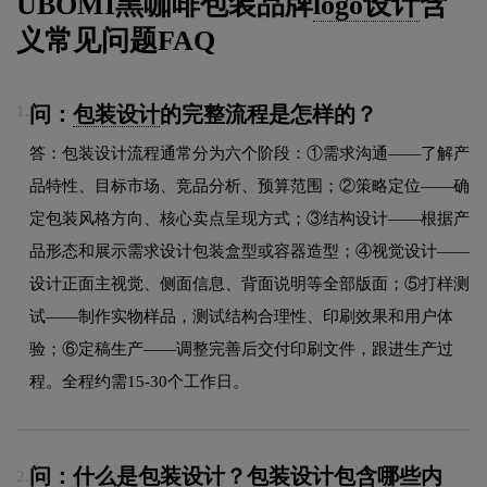
UBOMI黑咖啡包装品牌
logo设计
含
义常见问题FAQ
问：
包装设计
的完整流程是怎样的？
1.
答：包装设计流程通常分为六个阶段：①需求沟通——了解产
品特性、目标市场、竞品分析、预算范围；②策略定位——确
定包装风格方向、核心卖点呈现方式；③结构设计——根据产
品形态和展示需求设计包装盒型或容器造型；④视觉设计——
设计正面主视觉、侧面信息、背面说明等全部版面；⑤打样测
试——制作实物样品，测试结构合理性、印刷效果和用户体
验；⑥定稿生产——调整完善后交付印刷文件，跟进生产过
程。全程约需15-30个工作日。
问：什么是包装设计？包装设计包含哪些内
2.