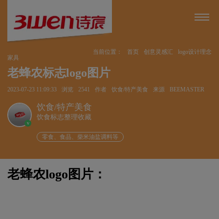
当前位置：
首页
创意灵感汇
logo设计理念
家具
老蜂农标志logo图片
2023-07-23 11:09:33
浏览
2541
作者
饮食/特产美食
来源
BEEMASTER
饮食/特产美食
饮食标志整理收藏
v
零食、食品、柴米油盐调料等
老蜂农logo图片：