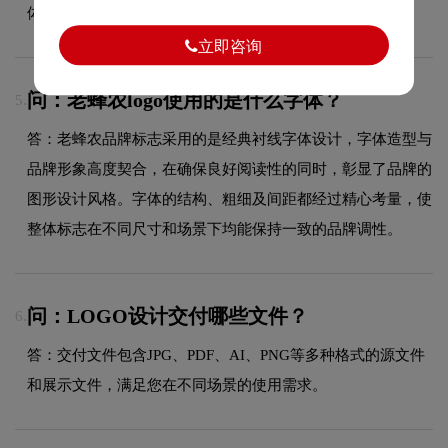
体时间在签订合同时与您确认。
立即咨询
问：老蜂农logo使用的是什么字体？
5.
答：老蜂农品牌标志采用的是经典衬线字体设计，字体造型与
品牌形象高度契合，在确保良好阅读性的同时，彰显了品牌的
图形设计风格。字体的结构、粗细及间距都经过精心考量，使
整体标志在不同尺寸和场景下均能保持一致的品牌调性。
问：LOGO设计交付哪些文件？
6.
答：交付文件包含JPG、PDF、AI、PNG等多种格式的源文件
和展示文件，满足您在不同场景的使用需求。