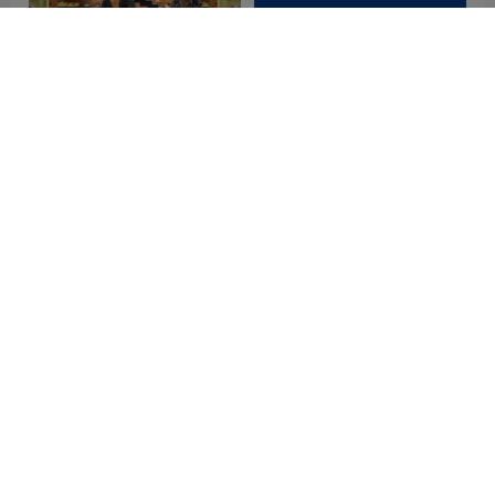
Miu Miu缪缪logo设计含义
西倍健标志logo图片
及服装品牌设计理念
MOSCHINO莫斯奇诺logo
敖东标志logo图片
设计含义及服装品牌设计理
念
TOD'S托德斯logo设计含义
金地物业标志logo图片
及服装品牌设计理念