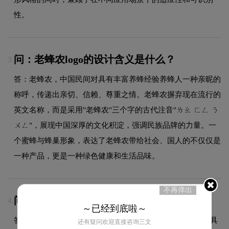
性。
问：老蜂农logo的设计含义是什么？
3.
答：老蜂农，中国民间对具有丰富养蜂经验养蜂人一种亲昵的
称呼，传递出亲切、信赖、尊重之情。老蜂农摒弃现在流行的
英文名称，而是采用"老蜂农"三个字的古代注音"ㄌㄠ ㄈㄥ ㄋ
ㄨㄥ"，展现中国深厚的文化积淀，强调民族品牌的力量。一
个蜜蜂与蜂巢形象，表达了老蜂农带给社会、国人的不仅仅是
一种产品，更是一种绿色健康和生活品味。
不再弹出
问：LOGO设计周期多久？
4.
～已经到底啦～
答：根据项目复杂程度，设计周期一般为5至22个工作日，具
还有疑问欢迎直接咨询三文