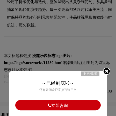
经历了持续优化与迭代，整体呈现出从复杂到简约、从具象到
抽象的现代化演变趋势。每一次更新都紧跟时代审美潮流，同
时保持品牌核心识别元素的延续性，使品牌视觉形象始终与时
俱进，历久弥新。
本文标题和链接
漫趣乐园标志logo图片:
https://logo9.net/works/11280.html
转载时请注明出处为诗宸标
志设计及本链接!
不再弹出
如有内容侵犯您的合法权益，请及时与我们联系
Email:75696531@qq.com，我们将第一时间安排删除。
～已经到底啦～
还有疑问欢迎直接咨询三文
发布于2023-07-21 08:26:38
立即咨询
相关文章推荐