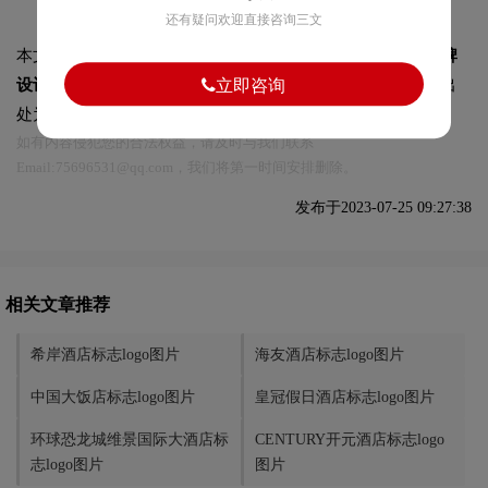
还有疑问欢迎直接咨询三文
本文标题和链接
MEHOOD美豪酒店标志设计含义及酒店品牌
立即咨询
设计理念:
https://logo9.net/works/11303.html
转载时请注明出
处为诗宸标志设计及本链接!
如有内容侵犯您的合法权益，请及时与我们联系
Email:75696531@qq.com，我们将第一时间安排删除。
发布于2023-07-25 09:27:38
相关文章推荐
希岸酒店标志logo图片
海友酒店标志logo图片
中国大饭店标志logo图片
皇冠假日酒店标志logo图片
环球恐龙城维景国际大酒店标
CENTURY开元酒店标志logo
志logo图片
图片