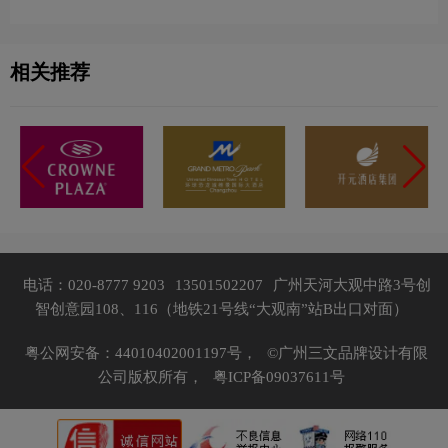
相关推荐
电话：020-8777 9203
13501502207
广州天河大观中路3号创
智创意园108、116（地铁21号线“大观南”站B出口对面）
粤公网安备：44010402001197号，
©广州三文品牌设计有限
公司版权所有，
粤ICP备09037611号