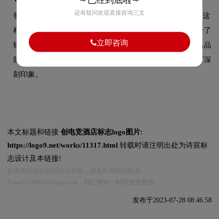
～已经到底啦～
还有疑问欢迎直接咨询三文
答：创电竞酒店品牌logo整体呈现出轻奢高端的设计风格。这
种风格在酒店领域具有较好的适用性，设计师在标志中融合了
立即咨询
轻奢高端的核心手法，既符合行业的一般审美特征，又突出品
牌的独特个性，能够在众多竞品中脱颖而出，给消费者留下深
刻印象。
本文标题和链接
创电竞酒店标志logo图片:
https://logo9.net/works/11317.html
转载时请注明出处为诗宸标
志设计及本链接!
如有内容侵犯您的合法权益，请及时与我们联系
Email:75696531@qq.com，我们将第一时间安排删除。
发布于2023-07-28 08:46:58