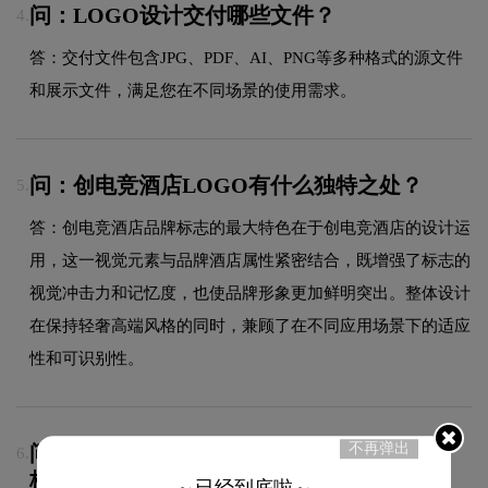
问：LOGO设计交付哪些文件？
4.
答：交付文件包含JPG、PDF、AI、PNG等多种格式的源文件
和展示文件，满足您在不同场景的使用需求。
问：创电竞酒店LOGO有什么独特之处？
5.
答：创电竞酒店品牌标志的最大特色在于创电竞酒店的设计运
用，这一视觉元素与品牌酒店属性紧密结合，既增强了标志的
视觉冲击力和记忆度，也使品牌形象更加鲜明突出。整体设计
在保持轻奢高端风格的同时，兼顾了在不同应用场景下的适应
性和可识别性。
不再弹出
问：创电竞酒店的品牌logo属于什么设计风
6.
格？