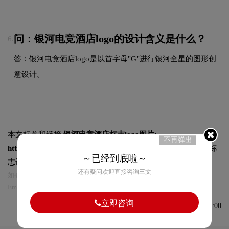
问：银河电竞酒店logo的设计含义是什么？
6.
答：银河电竞酒店logo是以首字母"G"进行银河全星的图形创
意设计。
本文标题和链接
银河电竞酒店标志logo图片:
不再弹出
https://logo9.net/works/11319.html
转载时请注明出处为诗宸标
～已经到底啦～
志设计及本链接!
还有疑问欢迎直接咨询三文
如有内容侵犯您的合法权益，请及时与我们联系
Email:75696531@qq.com，我们将第一时间安排删除。
立即咨询
发布于2023-07-28 10:00:00