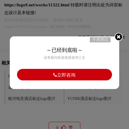
https://logo9.net/works/11322.html
转载时请注明出处为诗宸标
志设计及本链接!
如有内容侵犯您的合法权益，请及时与我们联系
Email:75696531@qq.com，我们将第一时间安排删除。
发布于2023-07-29 09:37:38
不再弹出
～已经到底啦～
还有疑问欢迎直接咨询三文
相关文章推荐
立即咨询
Six Senses六善标志logo图片
立鼎世标志logo图片
花筑标志logo图片
索性酒店标志logo图片
银河电竞酒店标志logo图片
YUNIK酒店标志logo图片
0
赞