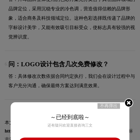
品牌定位，采用沉稳专业的冷色调，营造值得信赖的品牌形
象，适合商务及科技领域定位。这种色彩选择既传递了品牌的
字标设计美学，又能有效吸引目标受众，使标志具有较强的视
觉辨识度。
问：LOGO设计包含几次免费修改？
6.
答：具体修改次数依据合同约定执行，我们会在设计过程中与
客户充分沟通，确保最终方案达到满意效果。
不再弹出
～已经到底啦～
本文标题和链接
拜耳标志logo图片:
还有疑问欢迎直接咨询三文
https://logo9.net/works/11338.html
转载时请注明出处为诗宸标
志设计及本链接!