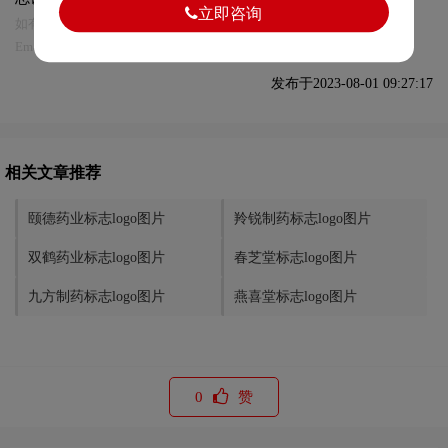
立即咨询
如有内容侵犯您的合法权益，请及时与我们联系
Email:75696531@qq.com，我们将第一时间安排删除。
发布于2023-08-01 09:27:17
相关文章推荐
颐德药业标志logo图片
羚锐制药标志logo图片
双鹤药业标志logo图片
春芝堂标志logo图片
九方制药标志logo图片
燕喜堂标志logo图片
0
赞