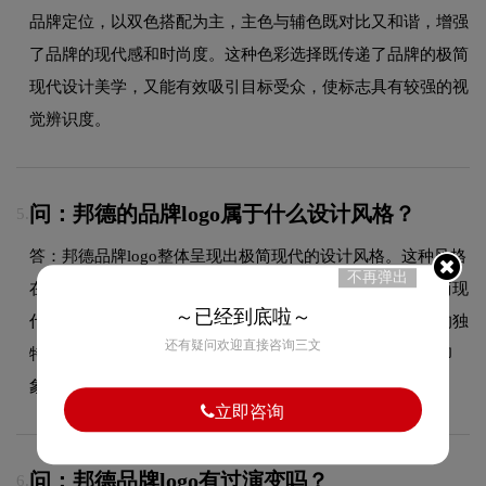
品牌定位，以双色搭配为主，主色与辅色既对比又和谐，增强
了品牌的现代感和时尚度。这种色彩选择既传递了品牌的极简
现代设计美学，又能有效吸引目标受众，使标志具有较强的视
觉辨识度。
问：邦德的品牌logo属于什么设计风格？
5.
答：邦德品牌logo整体呈现出极简现代的设计风格。这种风格
不再弹出
在品牌领域具有较好的适用性，设计师在标志中融合了极简现
～已经到底啦～
代的核心手法，既符合行业的一般审美特征，又突出品牌的独
还有疑问欢迎直接咨询三文
特个性，能够在众多竞品中脱颖而出，给消费者留下深刻印
象。
立即咨询
问：邦德品牌logo有过演变吗？
6.