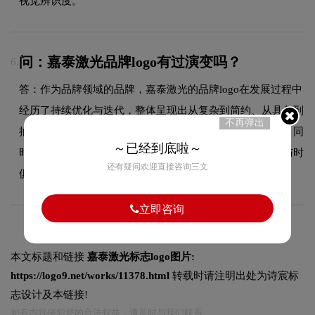
视觉辨识度。
问：嘉泰激光品牌logo有过演变吗？
6.
答：作为品牌领域的品牌，嘉泰激光的品牌logo在发展过程中
经历了持续优化与迭代，整体呈现出从复杂到简约、从具象到
不再弹出
抽象的现代化演变趋势。每一次更新都紧跟时代审美潮流，同
～已经到底啦～
时保持品牌核心识别元素的延续性，使品牌视觉形象始终与时
还有疑问欢迎直接咨询三文
俱进，历久弥新。
立即咨询
本文标题和链接
嘉泰激光标志logo图片:
https://logo9.net/works/11378.html
转载时请注明出处为诗宸标
志设计及本链接!
如有内容侵犯您的合法权益，请及时与我们联系