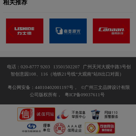
相关推荐
电话：020-8777 9203
13501502207
广州天河大观中路3号创
智创意园108、116（地铁21号线“大观南”站B出口对面）
粤公网安备：44010402001197号，
©广州三文品牌设计有限
公司版权所有，
粤ICP备09037611号