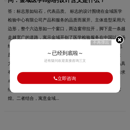
问：金域医学logo的设计含义是什么？
6.
答：标志形如钻石，代表品质。 标志的设计围绕在金域医学
检验中心有限公司产品和服务的品质而展开。主体造型采用六
边形，整个六边形如一个窗口，两边窗帘拉开，脚下是一条越
走越宽广的道路，寓示金域开创了医学检验服务在中国以市场
不再弹出
经济模式运作之先河，具有无限的发展空间。 同时六边形也
～已经到底啦～
是钻石的原子形状，空白的负形凸显钻石的结构，富有想象
还有疑问欢迎直接咨询三文
力，象征金域提供的服务是钻石级的服务，金域提供的产品具
有钻石般的品质。更好地体现了金域的口号：专注专业，追求
立即咨询
卓越！ 标志采用绿色和橙黄，意味着生态健康与收获财富。
绿色是中国的医用传统色之一，稳重、厚实；橙黄灿烂、辉
煌。二者结合，寓意金域...