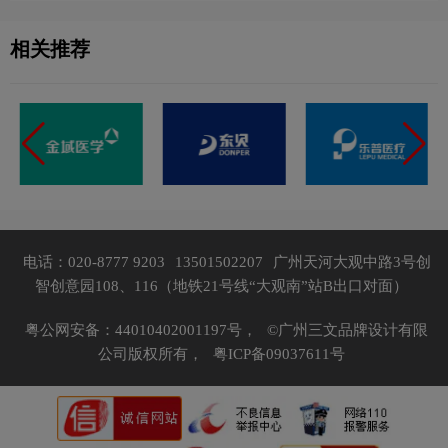
相关推荐
电话：020-8777 9203
13501502207
广州天河大观中路3号创
智创意园108、116（地铁21号线“大观南”站B出口对面）
粤公网安备：44010402001197号，
©广州三文品牌设计有限
公司版权所有，
粤ICP备09037611号