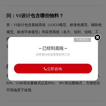
问：VI设计包含哪些物料？
5.
答：VI设计包含基础系统（LOGO规范、标准色规范、辅助色
规范、标准字体规范）和应用系统（名片、信封、信纸、工
牌、纸杯、手提袋、PPT模板、员工胸牌等全套企业视觉物料
不再弹出
设计）。
～已经到底啦～
还有疑问欢迎直接咨询三文
问：源文件全部交付吗？
6.
立即咨询
答：是的，设计完成后我们提供多种格式的源文件，包括AI、
EPS、CDR等矢量格式以及PNG、JPG等位图格式，方便您在
不同场景下使用。